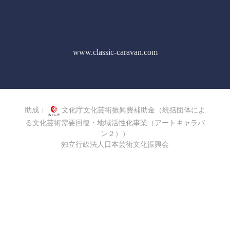
www.classic-caravan.com
助成：
文化庁文化芸術振興費補助金（統括団体によ
る文化芸術需要回復・地域活性化事業（アートキャラバ
ン２））
独立行政法人日本芸術文化振興会