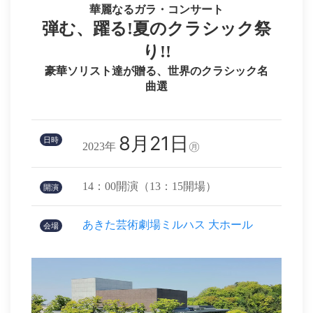
華麗なるガラ・コンサート
弾む、躍る!夏のクラシック祭
り!!
豪華ソリスト達が贈る、世界のクラシック名
曲選
8月21日
日時
2023年
㊊
14：00開演（13：15開場）
開演
あきた芸術劇場ミルハス 大ホール
会場