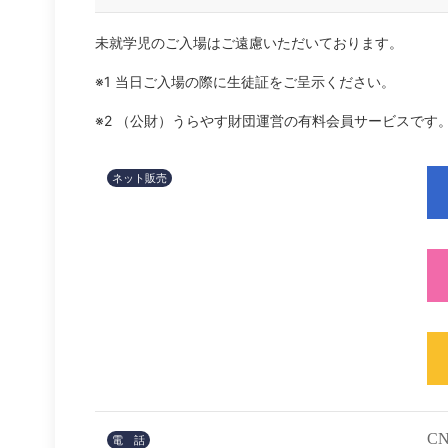
未就学児のご入場はご遠慮いただいております。
※1 当日ご入場の際に生徒証をご呈示ください。
※2 （公財）うらやす財団運営の有料会員サービスです
ネット販売
C
電 話