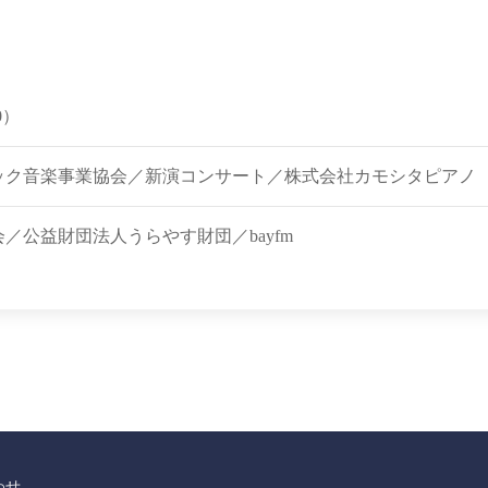
0）
ック音楽事業協会／新演コンサート／株式会社カモシタピアノ
／公益財団法人うらやす財団／bayfm
わせ