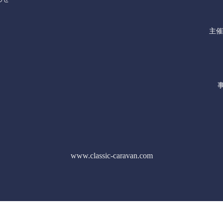
​主
www.classic-caravan.com