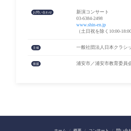
新演コンサート
お問い合わせ
03-6384-2498
www.shin-en.jp
（土日祝を除く10:00-18:0
一般社団法人日本クラシ
主催
浦安市／浦安市教育委員会
後援
ホーム
概要
コンサート
問い合